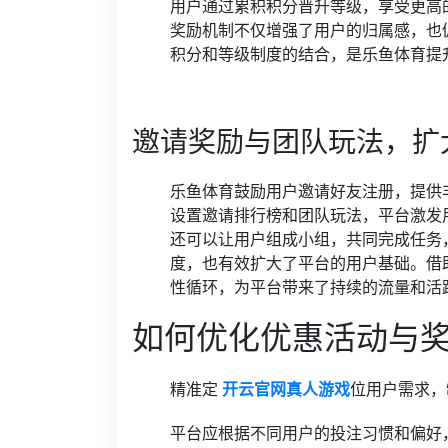
用户通过累积积分晋升等级，享受更高
奖励机制不仅增强了用户的归属感，也
积分和等级制度的结合，是乐鱼体育提
邀请奖励与团队玩法，扩
乐鱼体育鼓励用户邀请好友注册，提供
设置邀请排行榜和团队玩法，平台激发
还可以让用户组成小组，共同完成任务
度，也有效扩大了平台的用户基础。借
性循环，为平台带来了持续的流量和活
如何优化优惠活动与
精准定
开云官网真人游戏
位用户需求，
平台应根据不同用户的投注习惯和偏好