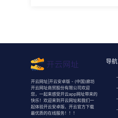
导航
开云网址|开云安卓版 - (中国)廊坊
开云网址商贸股份有限公司欢迎
您，一起来感受开云app网址带来的
快乐！欢迎来到开云网址和我们一
起体验开云安卓版、开云官方下载
最优质的在线服务！！！