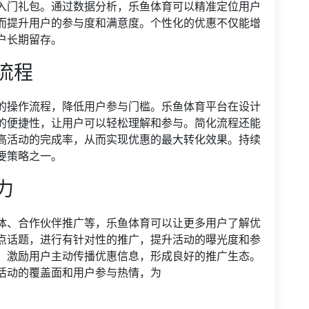
入门礼包。通过数据分析，乐鱼体育可以精准定位用户
而提升用户的参与度和满意度。个性化的优惠不仅能增
户长期留存。
流程
的操作流程，降低用户参与门槛。乐鱼体育平台在设计
的便捷性，让用户可以轻松理解和参与。简化流程还能
高活动的完成率，从而实现优惠的最大转化效果。持续
要策略之一。
力
体、合作伙伴推广等，乐鱼体育可以让更多用户了解优
点话题，进行有针对性的推广，提升活动的曝光度和参
，激励用户主动传播优惠信息，形成良好的推广生态。
活动的覆盖面和用户参与热情，为