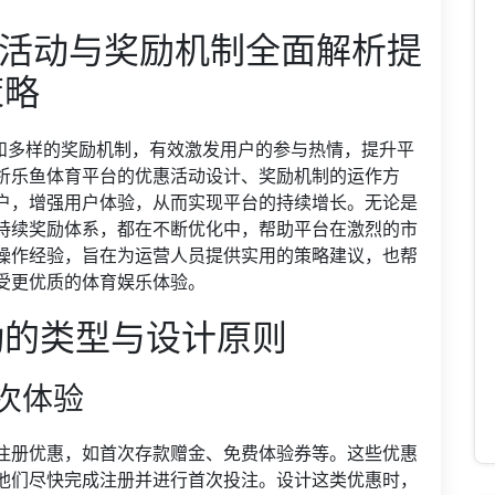
惠活动与奖励机制全面解析提
策略
动和多样的奖励机制，有效激发用户的参与热情，提升平
析乐鱼体育平台的优惠活动设计、奖励机制的运作方
户，增强用户体验，从而实现平台的持续增长。无论是
持续奖励体系，都在不断优化中，帮助平台在激烈的市
操作经验，旨在为运营人员提供实用的策略建议，也帮
受更优质的体育娱乐体验。
动的类型与设计原则
次体验
注册优惠，如首次存款赠金、免费体验券等。这些优惠
他们尽快完成注册并进行首次投注。设计这类优惠时，