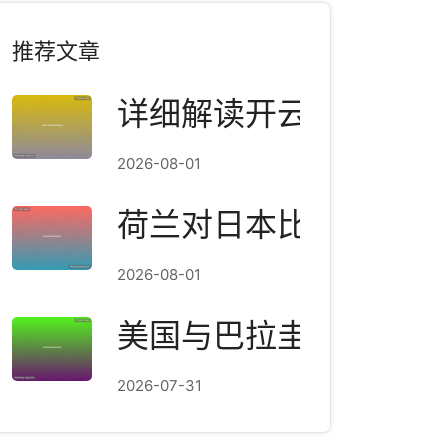
推荐文章
详细解读开云集团ZG
2026-08-01
荷兰对日本比赛赛后球
2026-08-01
美国与巴拉圭在世界杯
2026-07-31