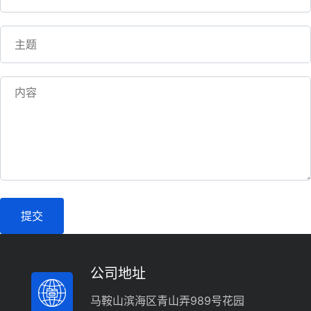
提交
公司地址
马鞍山滨海区青山弄989号花园