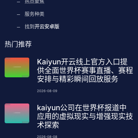
热点聚焦
服务种类
找到
开云安卓版
热门推荐
Kaiyun开云线上官方入口提
供全面世界杯赛事直播、赛程
安排与精彩瞬间回放服务
2026-08-09
kaiyun公司在世界杯报道中
应用的虚拟现实与增强现实技
术探索
2026-08-08