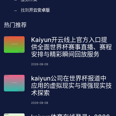
找到
开云安卓版
热门推荐
Kaiyun开云线上官方入口提
供全面世界杯赛事直播、赛程
安排与精彩瞬间回放服务
2026-08-09
kaiyun公司在世界杯报道中
应用的虚拟现实与增强现实技
术探索
2026-08-08