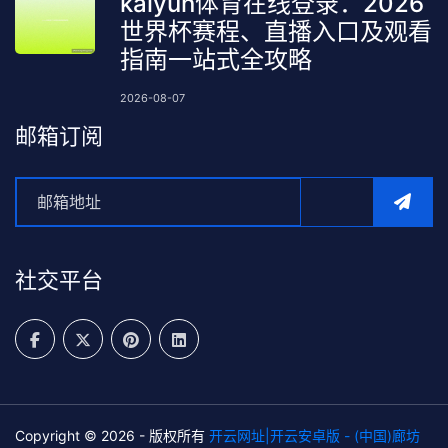
kaiyun体育在线登录：2026
世界杯赛程、直播入口及观看
指南一站式全攻略
2026-08-07
邮箱订阅
社交平台
Copyright © 2026 - 版权所有
开云网址|开云安卓版 - (中国)廊坊