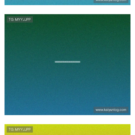
苏格兰与巴西在世界杯中的晋级
规则全攻略与实战解析