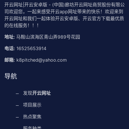
开云网址|开云安卓版 - (中国)廊坊开云网址商贸股份有限公
司欢迎您，一起来感受开云app网址带来的快乐！欢迎来到
开云网址和我们一起体验开云安卓版、开云官方下载最优质
的在线服务！！！
地址:
马鞍山滨海区青山弄989号花园
电话:
16525653914
邮箱:
k8pitched@yahoo.com
导航
发现
开云网址
项目展示
热点聚焦
服务种类