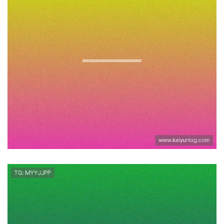
科特迪瓦与厄瓜多尔在世界杯赛
场的交通路线全攻略，助你轻松
抵达比赛现场