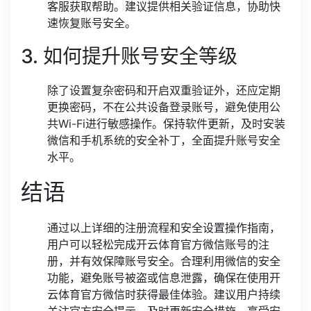
客服获取帮助。建议提供相关验证信息，协助快
速恢复账号安全。
3. 如何提升账号安全等级
除了设置复杂密码和开启双重验证外，还应定期
更换密码，不在公共设备登录账号，避免使用公
共Wi-Fi进行敏感操作。保持软件更新，及时安装
微信和手机系统的安全补丁，全面提升账号安全
水平。
结语
通过以上详细的注册流程和安全设置操作指南，
用户可以轻松完成开云体育官方微信账号的注
册，并有效保障账号安全。合理利用微信的安全
功能，避免账号被盗或信息泄露，确保在使用开
云体育官方微信时获得最佳体验。建议用户持续