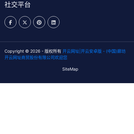
社交平台
Copyright © 2026 - 版权所有
开云网址|开云安卓版 - (中国)廊坊
开云网址商贸股份有限公司欢迎您
SiteMap