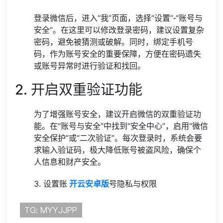
登录微信后，进入“我”页面，选择“设置”-“账号与
安全”。在这里可以修改登录密码，建议设置复杂
密码，避免被猜测或破解。同时，绑定手机号
码，作为账号安全的重要保障，方便在密码遗失
或账号异常时进行验证和找回。
2. 开启双重验证功能
为了增强账号安全，建议开启微信的双重验证功
能。在“账号与安全”中找到“安全中心”，启用“微信
安全保护”或“二次验证”。每次登录时，系统会要
求输入验证码，极大降低账号被盗风险，确保个
人信息和财产安全。
3. 设置账
开云安卓版
号隐私与权限