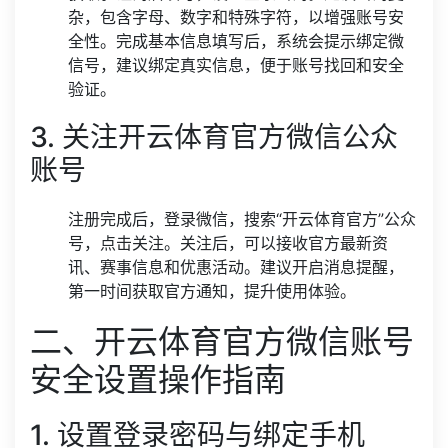
杂，包含字母、数字和特殊字符，以增强账号安
全性。完成基本信息填写后，系统会提示绑定微
信号，建议绑定真实信息，便于账号找回和安全
验证。
3. 关注开云体育官方微信公众
账号
注册完成后，登录微信，搜索“开云体育官方”公众
号，点击关注。关注后，可以接收官方最新资
讯、赛事信息和优惠活动。建议开启消息提醒，
第一时间获取官方通知，提升使用体验。
二、开云体育官方微信账号
安全设置操作指南
1. 设置登录密码与绑定手机