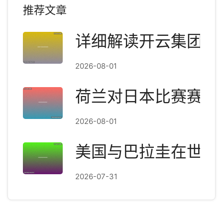
推荐文章
详细解读开云集团Z
2026-08-01
荷兰对日本比赛赛后
2026-08-01
美国与巴拉圭在世界
2026-07-31