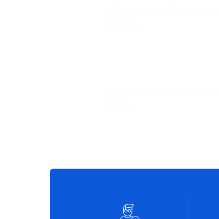
整合赛事运营、直播技术及周边
解决方案。
独家直播资源
与国内外联赛达成合作，提供无
权内容。