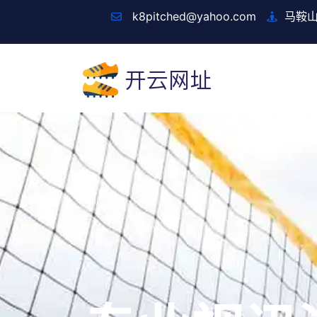
k8pitched@yahoo.com
马鞍山