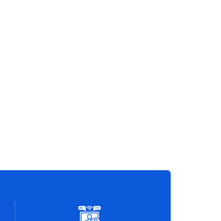
性打造专属周边产品，支持个性化设计与柔性化
0 年 + 体育行业经验，曾主导多场大型赛事