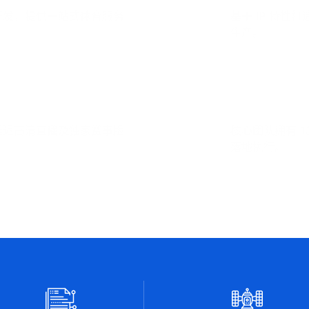
开发，提供一站式体育服务
基于 IP 特
生产。
资深团队操盘
延迟高清直播及独家赛事版
核心团队拥有 1
落地执行。